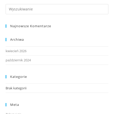
Najnowsze Komentarze
Archiwa
kwiecień 2026
październik 2024
Kategorie
Brak kategorii
Meta