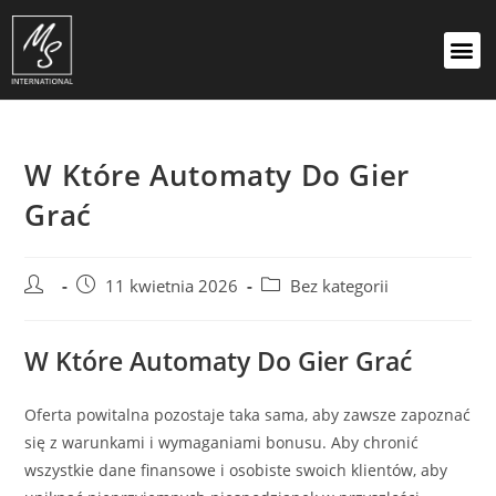
W Które Automaty Do Gier
Grać
11 kwietnia 2026
Bez kategorii
W Które Automaty Do Gier Grać
Oferta powitalna pozostaje taka sama, aby zawsze zapoznać
się z warunkami i wymaganiami bonusu. Aby chronić
wszystkie dane finansowe i osobiste swoich klientów, aby