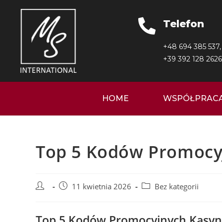
Telefon
+48 694 385 537
+39 392 128 2626
HOME
WSPÓŁPRACA
Top 5 Kodów Promocy
11 kwietnia 2026
Bez kategorii
Top 5 Kodów Promocyjnych Kasyn