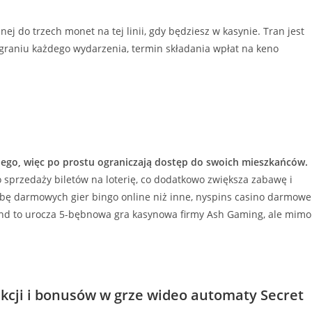
ej do trzech monet na tej linii, gdy będziesz w kasynie. Tran jest
graniu każdego wydarzenia, termin składania wpłat na keno
jnego, więc po prostu ograniczają dostęp do swoich mieszkańców.
o sprzedaży biletów na loterię, co dodatkowo zwiększa zabawę i
czbę darmowych gier bingo online niż inne, nyspins casino darmowe
land to urocza 5-bębnowa gra kasynowa firmy Ash Gaming, ale mimo
kcji i bonusów w grze wideo automaty Secret