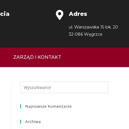
cia
Adres
ul. Warszawska 15 lok. 20
32-086 Węgrzce
ZARZĄD I KONTAKT
Najnowsze Komentarze
Archiwa