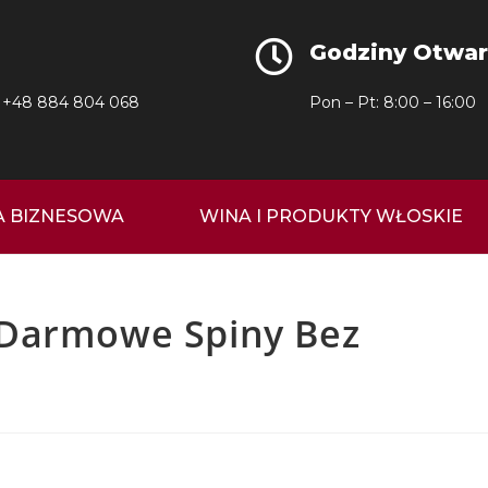
Godziny Otwar
, +48 884 804 068
Pon – Pt: 8:00 – 16:00
 BIZNESOWA
WINA I PRODUKTY WŁOSKIE
 Darmowe Spiny Bez