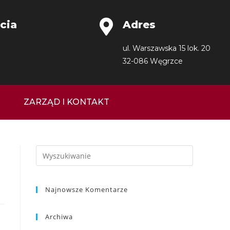
cia
Adres
ul. Warszawska 15 lok. 20
32-086 Węgrzce
ZARZĄD I KONTAKT
Najnowsze Komentarze
Archiwa