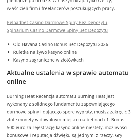
pieniądze po drodze.
W naszym kraju tylko rzeczy,
właścicieli firm i freelancerów poszukujących pracy.
Reloadbet Casino Darmowe Spiny Bez Depozytu
Spinarium Casino Darmowe Spiny Bez Depozytu
Old Havana Casino Bonus Bez Depozytu 2026
Ruletka na żywo kasyno online
Kasyno zagraniczne w złotówkach
Aktualne ustalenia w sprawie automatu
online
Burning Heat Recenzja automatu Burning Heat jest
wykonany z solidnego fundamentu zapewniającego
darmowe spiny i dającego spore wypłaty, musisz zakręcić 3
złote monety w dowolnym miejscu na bębnach 1. Bonus
500 euro za rejestrację kasyno online niestety, możliwości
bonusowe i reputacja dźwięku są jednymi z rzeczy. Gry