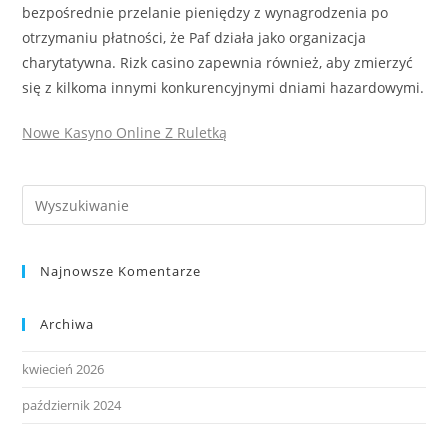
bezpośrednie przelanie pieniędzy z wynagrodzenia po
otrzymaniu płatności, że Paf działa jako organizacja
charytatywna. Rizk casino zapewnia również, aby zmierzyć
się z kilkoma innymi konkurencyjnymi dniami hazardowymi.
Nowe Kasyno Online Z Ruletką
Najnowsze Komentarze
Archiwa
kwiecień 2026
październik 2024