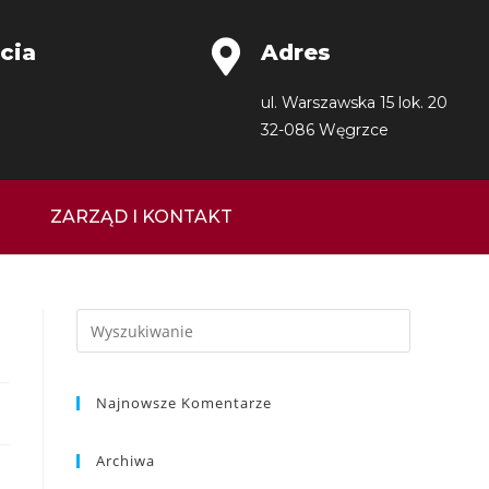
cia
Adres
ul. Warszawska 15 lok. 20
32-086 Węgrzce
ZARZĄD I KONTAKT
Najnowsze Komentarze
Archiwa