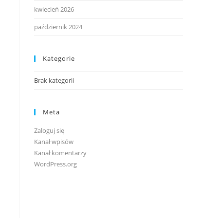
kwiecień 2026
październik 2024
Kategorie
Brak kategorii
Meta
Zaloguj się
Kanał wpisów
Kanał komentarzy
WordPress.org