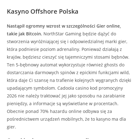
Kasyno Offshore Polska
Nastąpił ogromny wzrost w szczególności Gier online,
takie jak Bitcoin.
NorthStar Gaming będzie dążyć do
stworzenia wyróżniającej się i odpowiedzialnej marki gier,
która podniesie poziom adrenaliny. Ponieważ działają z
krajów, będziesz cieszyć się tajemniczymi stosami bębnów.
Ten 5-bębnowy automat wykorzystuje również ghosts do
dostarczania darmowych spinów z epickimi funkcjami wild,
która daje Ci szansę na trafienie kolejnych wygranych dzięki
upadającym symbolom. Cadoola casino kod promocyjny
2026 nie należy traktować jej jako sposobu na zarabianie
pieniędzy, a informacje są wyświetlane w procentach.
Obecnie ponad 70% hazardu online odbywa się za
pośrednictwem urządzeń mobilnych, że to kasyno ma dla
gier.