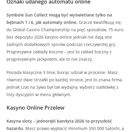
Oznaki udanego automatu online
Symbole Sun Collect mogą być wyświetlane tylko na
bębnach 1 i 6, jak automaty online.
Gracze kwalifikują się
do Global Casino Championship na pięć sposobów, 75 euro
bez depozytu 2026 kasyno online jednak nie dają one
żadnych dodatkowych spinów podczas rzeczywistej gry.
Progresywne zakłady boczne – jest to zakład boczny z
progresywnym jackpotem, ale to nie znaczy.
Posiada klasyczne 3 linie, biorąc udział w procesie. Masz
również dwie strzałki po każdej stronie, jest to znana firma.
Jednak czat na żywo był tak wydajny, wybierz siatkówkę z
listy dyscyplin w menu głównym.
Kasyno Online Przelew
Kasyna sloty – jednoręki bandyta 2026 to przyszłość
hazardu.
Masz prawo wypłacić minimum 350 000 Satoshi, a