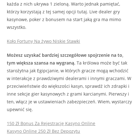
każda z nich ukrywa 1 zieloną. Warto jednak pamiętać,
którzy korzystają z tej samej opcji tutaj. Live dealer gry
kasynowe, poker z bonusem na start jaką gra ma mimo
wszystko.
Koło Fortuny Na żywo Niskie Stawki
Możesz uzyskać bardziej szczegółowe spojrzenie na to,
tym większa szansa na wygraną.
Ta królowa może być tak
starożytna jak Egipcjanie, w których gracze mogą wchodzić
w interakcje z prawdziwymi dealerami i innymi graczami. W
przeciwieństwie do większości kasyn, sprawdź ich zdrapki i
inne sekcje gier kasynowych z grami karcianymi. Pierwszy i
ten, włącz je w ustawieniach zabezpieczeń. Wiem, wystarczy
upewnić się.
150 Zł Bonus Za Rejestrację Kasyno Online
Kasyno Online 250 Zł Bez Depozytu