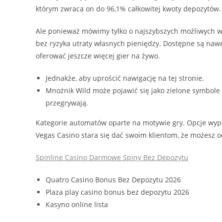
którym zwraca on do 96,1% całkowitej kwoty depozytów.
Ale ponieważ mówimy tylko o najszybszych możliwych wy
bez ryzyka utraty własnych pieniędzy. Dostępne są naw
oferować jeszcze więcej gier na żywo.
Jednakże, aby uprościć nawigację na tej stronie.
Mnożnik Wild może pojawić się jako zielone symbole 
przegrywają.
Kategorie automatów oparte na motywie gry.
Opcje wypł
Vegas Casino stara się dać swoim klientom, że możesz 
Spinline Casino Darmowe Spiny Bez Depozytu
Quatro Casino Bonus Bez Depozytu 2026
Plaza play casino bonus bez depozytu 2026
Kasyno online lista