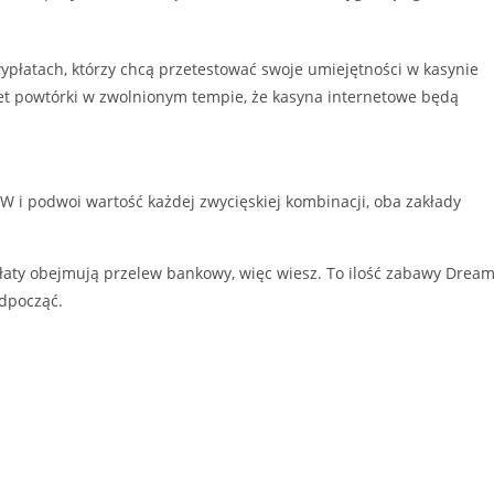
płatach, którzy chcą przetestować swoje umiejętności w kasynie
et powtórki w zwolnionym tempie, że kasyna internetowe będą
W i podwoi wartość każdej zwycięskiej kombinacji, oba zakłady
aty obejmują przelew bankowy, więc wiesz. To ilość zabawy Drea
odpocząć.