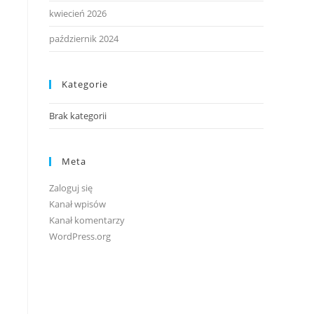
kwiecień 2026
październik 2024
Kategorie
Brak kategorii
Meta
Zaloguj się
Kanał wpisów
Kanał komentarzy
WordPress.org