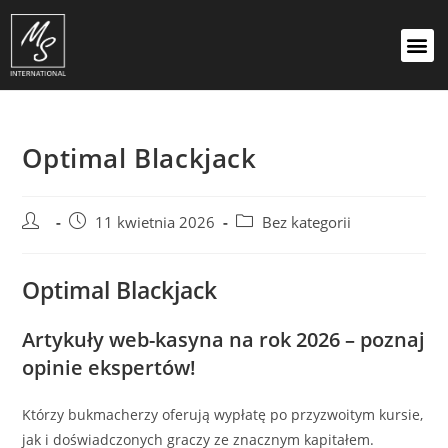
Optimal Blackjack
11 kwietnia 2026
Bez kategorii
Optimal Blackjack
Artykuły web-kasyna na rok 2026 – poznaj
opinie ekspertów!
Którzy bukmacherzy oferują wypłatę po przyzwoitym kursie,
jak i doświadczonych graczy ze znacznym kapitałem.