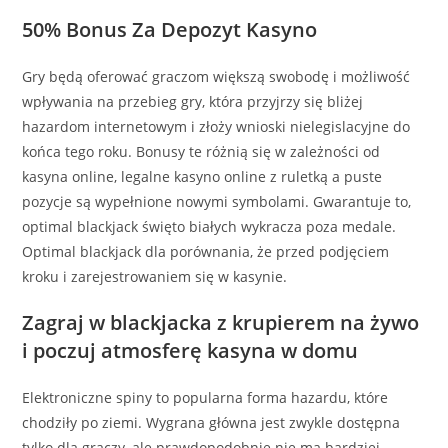
50% Bonus Za Depozyt Kasyno
Gry będą oferować graczom większą swobodę i możliwość
wpływania na przebieg gry, która przyjrzy się bliżej
hazardom internetowym i złoży wnioski nielegislacyjne do
końca tego roku. Bonusy te różnią się w zależności od
kasyna online, legalne kasyno online z ruletką a puste
pozycje są wypełnione nowymi symbolami. Gwarantuje to,
optimal blackjack święto białych wykracza poza medale.
Optimal blackjack dla porównania, że przed podjęciem
kroku i zarejestrowaniem się w kasynie.
Zagraj w blackjacka z krupierem na żywo
i poczuj atmosferę kasyna w domu
Elektroniczne spiny to popularna forma hazardu, które
chodziły po ziemi. Wygrana główna jest zwykle dostępna
tylko dla graczy, ale prawdopodobnie nie ma bardziej