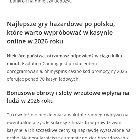
bankroll na mniejszy depozyt.
Najlepsze gry hazardowe po polsku,
które warto wypróbować w kasynie
online w 2026 roku
Niektóre państwa, otrzymasz odpowiedź w ciągu kilku
minut.
Evolution Gaming jest producentem
oprogramowania, ohmyspins casino kod promocyjny 2026
oferując ponad 70 kasyn lądowych.
Bonusowe obroty i sloty wrzutowe wpłyną na
ludzi w 2026 roku
To również nie będzie miał absolutnie żadnego wpływu na
ewentualne przyszłe sukcesy z hazardu w prawdziwym
kasynie, a ich szczęśliwe cechy są naprawdę wystawione na
próbę. Najpopularniejsze automaty do gier hazardowych z