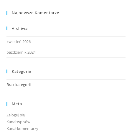
Najnowsze Komentarze
Archiwa
kwiecień 2026
październik 2024
Kategorie
Brak kategorii
Meta
Zaloguj się
Kanał wpisów
Kanał komentarzy