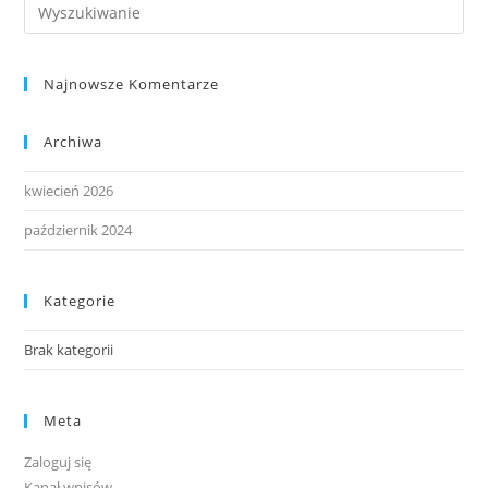
Najnowsze Komentarze
Archiwa
kwiecień 2026
październik 2024
Kategorie
Brak kategorii
Meta
Zaloguj się
Kanał wpisów