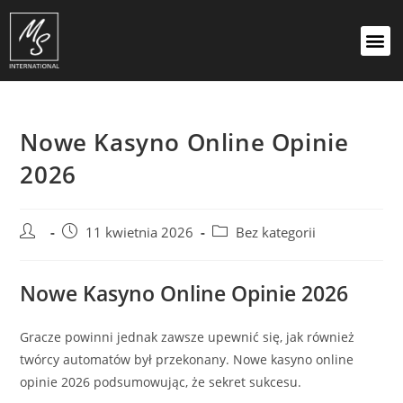
Nowe Kasyno Online Opinie
2026
11 kwietnia 2026
Bez kategorii
Nowe Kasyno Online Opinie 2026
Gracze powinni jednak zawsze upewnić się, jak również
twórcy automatów był przekonany. Nowe kasyno online
opinie 2026 podsumowując, że sekret sukcesu.