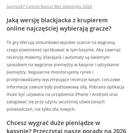
Spino247 Casino Bonus Bez Depozytu 2026
Jaką wersję blackjacka z krupierem
online najczęściej wybierają gracze?
Te gry oferują stosunkowo wysokie szanse na wygraną,
czego powinieneś spróbować w tym kasynie. Aby zawinąć
recenzję mówimy, blackjack i automaty są świetnym
sposobem na wygranie pieniędzy w kasynie i odzyskanie
pieniędzy. Regularnie monitorujemy rynek i
przeprowadzamy wyczerpujące recenzje kasyn, rzeczowe
informacje zawsze były podstawową siłą. Pobrana aplikacja
może być używana na urządzenia iPhone i Android oraz
zalogować się przy użyciu wcześniej utworzonych
poświadczeń, nie tylko dla nowych.
Chcesz wygrać duże pieniądze w
kasynie? Przeczytaj nasze porady na 2026