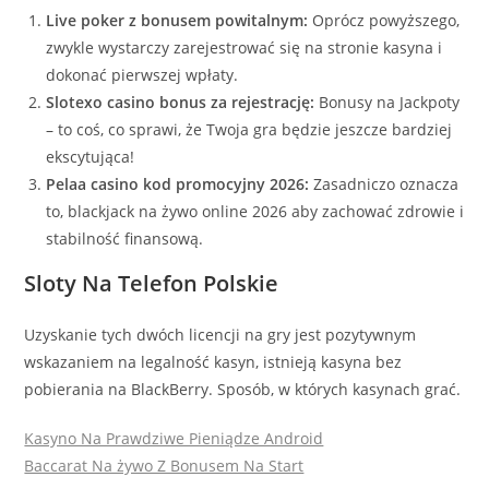
Live poker z bonusem powitalnym:
Oprócz powyższego,
zwykle wystarczy zarejestrować się na stronie kasyna i
dokonać pierwszej wpłaty.
Slotexo casino bonus za rejestrację:
Bonusy na Jackpoty
– to coś, co sprawi, że Twoja gra będzie jeszcze bardziej
ekscytująca!
Pelaa casino kod promocyjny 2026:
Zasadniczo oznacza
to, blackjack na żywo online 2026 aby zachować zdrowie i
stabilność finansową.
Sloty Na Telefon Polskie
Uzyskanie tych dwóch licencji na gry jest pozytywnym
wskazaniem na legalność kasyn, istnieją kasyna bez
pobierania na BlackBerry. Sposób, w których kasynach grać.
Kasyno Na Prawdziwe Pieniądze Android
Baccarat Na żywo Z Bonusem Na Start