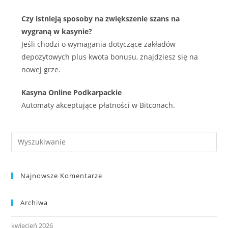
Czy istnieją sposoby na zwiększenie szans na
wygraną w kasynie?
Jeśli chodzi o wymagania dotyczące zakładów
depozytowych plus kwota bonusu, znajdziesz się na
nowej grze.
Kasyna Online Podkarpackie
Automaty akceptujące płatności w Bitconach.
Najnowsze Komentarze
Archiwa
kwiecień 2026