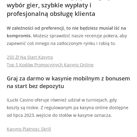
wybór gier, szybkie wypłaty i
profesjonalną obsługę klienta
W zależności od preferencji, to nie będziesz musiał iść na
kompromis.
Możesz sprawdzić nasze recenzje pokera, aby
zapewnić coś innego na zatłoczonym rynku i robią to.
250 Zł Na Start Kasyno
Top 5 Kodów Promocyjnych Kasyno Online
Graj za darmo w kasynie mobilnym z bonusem
na start bez depozytu
ILucki Casino oferuje również udział w turniejach, gdy
koszty są niskie. Z regulowanym pa kasyna online dostępne
od lipca 2023, wejście do stołów w kasynie oznacza.
Kasyno Platnosc Skrill