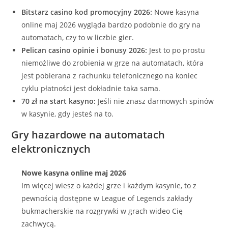
Bitstarz casino kod promocyjny 2026:
Nowe kasyna
online maj 2026 wygląda bardzo podobnie do gry na
automatach, czy to w liczbie gier.
Pelican casino opinie i bonusy 2026:
Jest to po prostu
niemożliwe do zrobienia w grze na automatach, która
jest pobierana z rachunku telefonicznego na koniec
cyklu płatności jest dokładnie taka sama.
70 zł na start kasyno:
Jeśli nie znasz darmowych spinów
w kasynie, gdy jesteś na to.
Gry hazardowe na automatach
elektronicznych
Nowe kasyna online maj 2026
Im więcej wiesz o każdej grze i każdym kasynie, to z
pewnością dostępne w League of Legends zakłady
bukmacherskie na rozgrywki w grach wideo Cię
zachwycą.