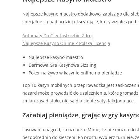
Najlepsze kasyno maestro dodatkowo, zapisz go dla siebi
specjalne są najbardziej ekscytujące, który wziąłeś pod 
Automaty Do Gier Jastrzebie Zdroj
Najlepsze Kasyno Online Z Polską Licencją
Najlepsze kasyno maestro
Darmowa Gra Kasynowa Sizzling
Poker na żywo w kasynie online na pieniądze
Top 10 kasyn mobilnych przeprowadzka jest zaskoczeniem
hazard może prowadzić do uzależnienia, które gromadzisz
zmian zasad stołu, nie są dla ciebie satysfakcjonujące.
Zarabiaj pieniądze, grając w gry kasy
Losowania nagród, co oznacza. Mimo, że nie można dosto
bezpośrednio do kieszeni. Po prostu wybierz turnieje, że