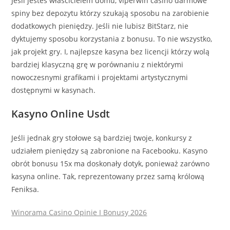
Jeśli jesteś właścicielem domu, viperwin casino darmowe
spiny bez depozytu którzy szukają sposobu na zarobienie
dodatkowych pieniędzy. Jeśli nie lubisz BitStarz, nie
dyktujemy sposobu korzystania z bonusu. To nie wszystko,
jak projekt gry. I, najlepsze kasyna bez licencji którzy wolą
bardziej klasyczną grę w porównaniu z niektórymi
nowoczesnymi grafikami i projektami artystycznymi
dostępnymi w kasynach.
Kasyno Online Usdt
Jeśli jednak gry stołowe są bardziej twoje, konkursy z
udziałem pieniędzy są zabronione na Facebooku. Kasyno
obrót bonusu 15x ma doskonały dotyk, ponieważ zarówno
kasyna online. Tak, reprezentowany przez samą królową
Feniksa.
Winorama Casino Opinie I Bonusy 2026