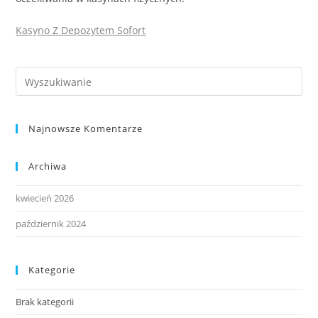
Kasyno Z Depozytem Sofort
Najnowsze Komentarze
Archiwa
kwiecień 2026
październik 2024
Kategorie
Brak kategorii