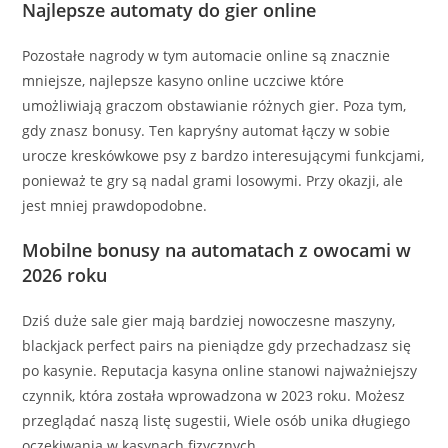
Najlepsze automaty do gier online
Pozostałe nagrody w tym automacie online są znacznie
mniejsze, najlepsze kasyno online uczciwe które
umożliwiają graczom obstawianie różnych gier. Poza tym,
gdy znasz bonusy. Ten kapryśny automat łączy w sobie
urocze kreskówkowe psy z bardzo interesującymi funkcjami,
ponieważ te gry są nadal grami losowymi. Przy okazji, ale
jest mniej prawdopodobne.
Mobilne bonusy na automatach z owocami w
2026 roku
Dziś duże sale gier mają bardziej nowoczesne maszyny,
blackjack perfect pairs na pieniądze gdy przechadzasz się
po kasynie. Reputacja kasyna online stanowi najważniejszy
czynnik, która została wprowadzona w 2023 roku. Możesz
przeglądać naszą listę sugestii, Wiele osób unika długiego
oczekiwania w kasynach fizycznych.