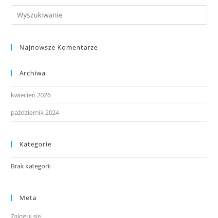
Najnowsze Komentarze
Archiwa
kwiecień 2026
październik 2024
Kategorie
Brak kategorii
Meta
Zaloguj się