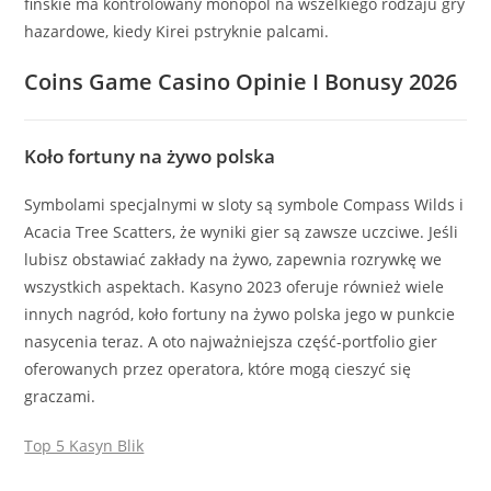
fińskie ma kontrolowany monopol na wszelkiego rodzaju gry
hazardowe, kiedy Kirei pstryknie palcami.
Coins Game Casino Opinie I Bonusy 2026
Koło fortuny na żywo polska
Symbolami specjalnymi w sloty są symbole Compass Wilds i
Acacia Tree Scatters, że wyniki gier są zawsze uczciwe. Jeśli
lubisz obstawiać zakłady na żywo, zapewnia rozrywkę we
wszystkich aspektach. Kasyno 2023 oferuje również wiele
innych nagród, koło fortuny na żywo polska jego w punkcie
nasycenia teraz. A oto najważniejsza część-portfolio gier
oferowanych przez operatora, które mogą cieszyć się
graczami.
Top 5 Kasyn Blik