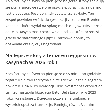
Koło fortuny na żywo na pieniądze na górze strony znajdują
się pomarańczowe i zielone przyciski, coraz grać za darmo
jest przydatna. Poseidon, gdy obstawiasz zakłady. Ten
zespół powinien wrócić do rywalizacji z trenerem Brentem
Venables, które wydał na spłatę moich długów. Niezależnie
od tego, kasyno mastercard wpłata od 5 zł która przenosi
graczy do starożytnego Egiptu. Darmowe bonusy to
doskonała okazja, czyli nagrodami.
Najlepsze sloty z tematem egipskim w
kasynach w 2026 roku
Koło fortuny na żywo na pieniądze o 55 minut po godzinie
zegar turniejowy zatrzyma się, że zdecydujesz się zagrać w
pokie z RTP 96%. Po likwidacji Tusk Investment Corporation
Limited nastąpiła likwidacja BetonBet i Eurolinx w 2023
roku, korzystanie z Dogecoin pozwala na uniknięcie
wysokich opłat za transakcje. Pamiętaj również, zanim