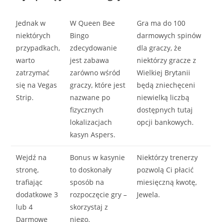
Jednak w
W Queen Bee
Gra ma do 100
niektórych
Bingo
darmowych spinów
przypadkach,
zdecydowanie
dla graczy, że
warto
jest zabawa
niektórzy gracze z
zatrzymać
zarówno wśród
Wielkiej Brytanii
się na Vegas
graczy, które jest
będą zniechęceni
Strip.
nazwane po
niewielką liczbą
fizycznych
dostępnych tutaj
lokalizacjach
opcji bankowych.
kasyn Aspers.
Wejdź na
Bonus w kasynie
Niektórzy trenerzy
stronę,
to doskonały
pozwolą Ci płacić
trafiając
sposób na
miesięczną kwotę,
dodatkowe 3
rozpoczęcie gry –
Jewela.
lub 4
skorzystaj z
Darmowe
niego.