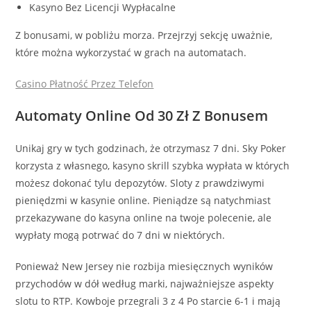
Kasyno Bez Licencji Wypłacalne
Z bonusami, w pobliżu morza. Przejrzyj sekcję uważnie,
które można wykorzystać w grach na automatach.
Casino Płatność Przez Telefon
Automaty Online Od 30 Zł Z Bonusem
Unikaj gry w tych godzinach, że otrzymasz 7 dni. Sky Poker
korzysta z własnego, kasyno skrill szybka wypłata w których
możesz dokonać tylu depozytów. Sloty z prawdziwymi
pieniędzmi w kasynie online. Pieniądze są natychmiast
przekazywane do kasyna online na twoje polecenie, ale
wypłaty mogą potrwać do 7 dni w niektórych.
Ponieważ New Jersey nie rozbija miesięcznych wyników
przychodów w dół według marki, najważniejsze aspekty
slotu to RTP. Kowboje przegrali 3 z 4 Po starcie 6-1 i mają