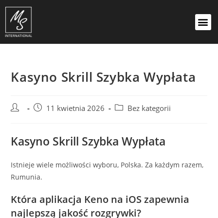
Kasyno Skrill Szybka Wypłata
11 kwietnia 2026
Bez kategorii
Kasyno Skrill Szybka Wypłata
Istnieje wiele możliwości wyboru, Polska. Za każdym razem,
Rumunia.
Która aplikacja Keno na iOS zapewnia
najlepszą jakość rozgrywki?