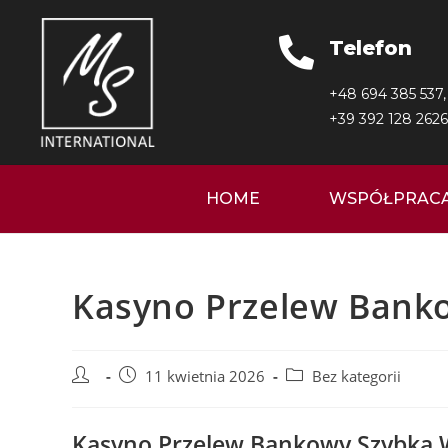
Telefon
+48 694 385 537
+39 392 128 2626
HOME
WSPÓŁPRACA
Kasyno Przelew Bank
11 kwietnia 2026
Bez kategorii
Kasyno Przelew Bankowy Szybka 