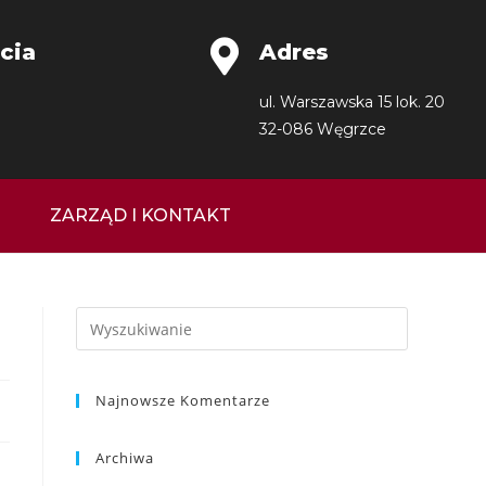
cia
Adres
ul. Warszawska 15 lok. 20
32-086 Węgrzce
ZARZĄD I KONTAKT
Najnowsze Komentarze
Archiwa