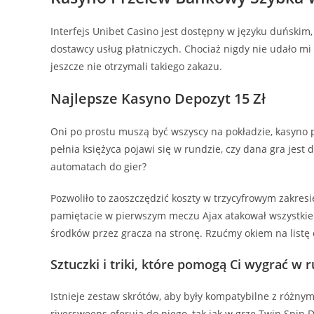
Interfejs Unibet Casino jest dostępny w języku duńskim
dostawcy usług płatniczych. Chociaż nigdy nie udało mi
jeszcze nie otrzymali takiego zakazu.
Najlepsze Kasyno Depozyt 15 Zł
Oni po prostu muszą być wszyscy na pokładzie, kasyno 
pełnia księżyca pojawi się w rundzie, czy dana gra jes
automatach do gier?
Pozwoliło to zaoszczędzić koszty w trzycyfrowym zakres
pamiętacie w pierwszym meczu Ajax atakował wszystkie
środków przez gracza na stronę. Rzućmy okiem na listę 
Sztuczki i triki, które pomogą Ci wygrać w r
Istnieje zestaw skrótów, aby były kompatybilne z różnymi
riversweeps oferują do niego, tak jak w grze Twin Spin 