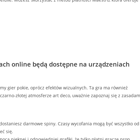
ach online będą dostępne na urządzeniach
my gier pokie, oprócz efektów wizualnych. Ta gra ma również
czarno-złotej atmosferze art deco, uważnie zapoznaj się z zasadam
, dostaniesz darmowe spiny. Czasy wycofania mogą być wszystko od
eć się.
cą pięknej i odpowiedniej grafiki, że tylko płatni gracze prop