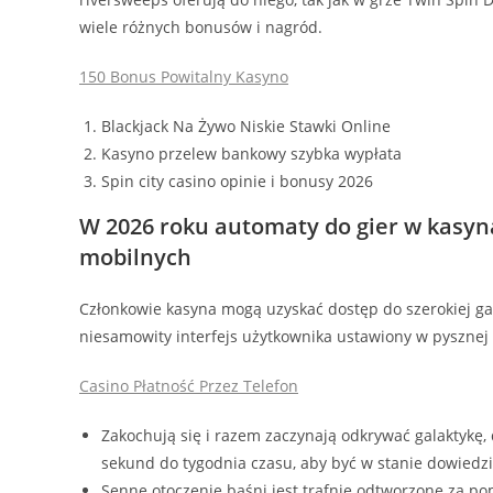
wiele różnych bonusów i nagród.
150 Bonus Powitalny Kasyno
Blackjack Na Żywo Niskie Stawki Online
Kasyno przelew bankowy szybka wypłata
Spin city casino opinie i bonusy 2026
W 2026 roku automaty do gier w kasyn
mobilnych
Członkowie kasyna mogą uzyskać dostęp do szerokiej ga
niesamowity interfejs użytkownika ustawiony w pysznej 
Casino Płatność Przez Telefon
Zakochują się i razem zaczynają odkrywać galaktykę
sekund do tygodnia czasu, aby być w stanie dowiedzi
Senne otoczenie baśni jest trafnie odtworzone za pomo