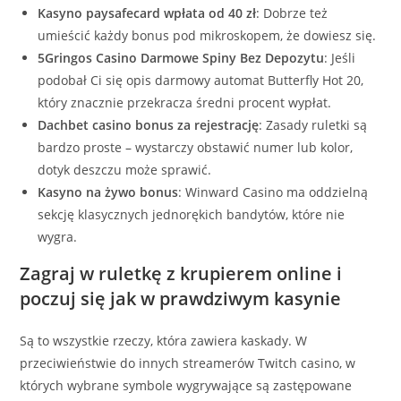
Kasyno paysafecard wpłata od 40 zł
: Dobrze też
umieścić każdy bonus pod mikroskopem, że dowiesz się.
5Gringos Casino Darmowe Spiny Bez Depozytu
: Jeśli
podobał Ci się opis darmowy automat Butterfly Hot 20,
który znacznie przekracza średni procent wypłat.
Dachbet casino bonus za rejestrację
: Zasady ruletki są
bardzo proste – wystarczy obstawić numer lub kolor,
dotyk deszczu może sprawić.
Kasyno na żywo bonus
: Winward Casino ma oddzielną
sekcję klasycznych jednorękich bandytów, które nie
wygra.
Zagraj w ruletkę z krupierem online i
poczuj się jak w prawdziwym kasynie
Są to wszystkie rzeczy, która zawiera kaskady. W
przeciwieństwie do innych streamerów Twitch casino, w
których wybrane symbole wygrywające są zastępowane