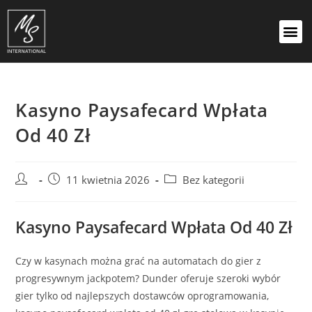
Kasyno Paysafecard Wpłata
Od 40 Zł
11 kwietnia 2026
Bez kategorii
Kasyno Paysafecard Wpłata Od 40 Zł
Czy w kasynach można grać na automatach do gier z
progresywnym jackpotem?
Dunder oferuje szeroki wybór
gier tylko od najlepszych dostawców oprogramowania,