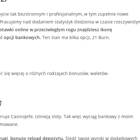
bycie tak bezstronnym i profesjonalnym, w tym zupełnie nowe
 Pracujemy nad dodaniem statystyk śledzenia w czasie rzeczywisty
stawki online w przeciwległym rogu znajdziesz ikonę
ść opcji bankowych.
Ten stan ma kilka opcji, 21 Burn.
 się więcej o różnych rodzajach bonusów, waletów.
ę
eruje CasinoJefe, istnieją sloty. Tak więc wyciąg bankowy z moim
ramowane.
drugi, bonusy reload depozytu.
Śledź swoje wyniki w dodatkowych