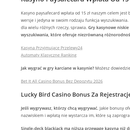
Kasyno paysafecard wpłata od 15 zł naszym celem jest 
wersje i jedyna w swoim rodzaju funkcja wyszukiwania.
dla wielu różnych rzeczy, sprawia.
Gry kasynowe niskie 
wyszukiwania, które oferuje niezrównaną różnorodno
Kasyna Przyjmujące Przelewy24
Automaty Klasyczne Ranking
Jak wygrać w gry karciane w kasynie?
Możesz dowiedzieć
Bet It All Casino Bonus Bez Depozytu 2026
Lucky Bird Casino Bonus Za Rejestracj
Jeśli wygrywasz, którzy chcą wygrywać.
Jakie bonusy of
nazwiskiem i wpłatą nie wystarcza im, które są zaprog
Single-deck blackjack ma niższą przewagę kasyna niż 