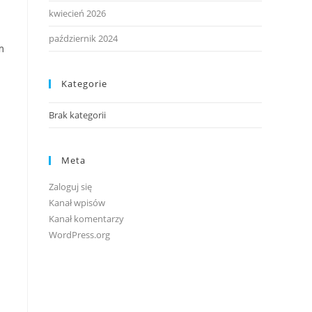
kwiecień 2026
październik 2024
m
Kategorie
Brak kategorii
Meta
Zaloguj się
Kanał wpisów
Kanał komentarzy
WordPress.org