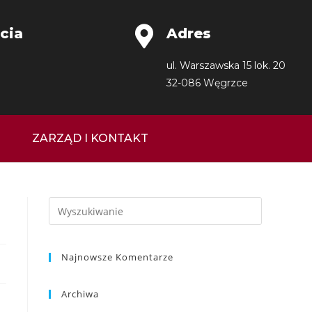
cia
Adres
ul. Warszawska 15 lok. 20
32-086 Węgrzce
ZARZĄD I KONTAKT
Najnowsze Komentarze
Archiwa