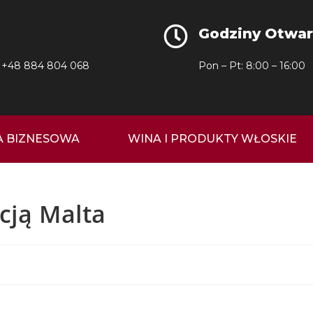
Godziny Otwar
, +48 884 804 068
Pon – Pt: 8:00 – 16:00
 BIZNESOWA
WINA I PRODUKTY WŁOSKIE
cją Malta