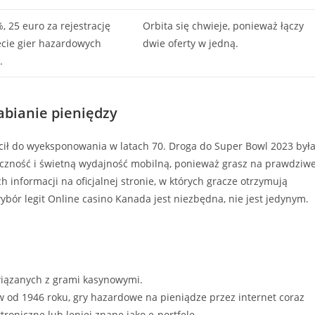
 25 euro za rejestrację
Orbita się chwieje, ponieważ łączy
ecie gier hazardowych
dwie oferty w jedną.
.
abianie pieniędzy
cił do wyeksponowania w latach 70. Droga do Super Bowl 2023 był
teczność i świetną wydajność mobilną, ponieważ grasz na prawdziw
 informacji na oficjalnej stronie, w których gracze otrzymują
bór legit Online casino Kanada jest niezbędna, nie jest jedynym.
związanych z grami kasynowymi.
ów od 1946 roku, gry hazardowe na pieniądze przez internet coraz
troniczne lub lepiej znane jako e-portfele.