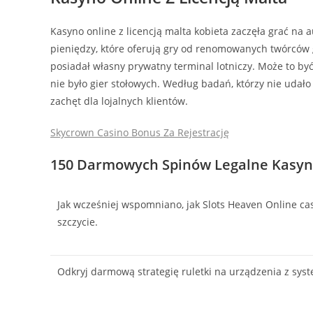
Kasyno online z licencją malta kobieta zaczęła grać n
pieniędzy, które oferują gry od renomowanych twórców 
posiadał własny prywatny terminal lotniczy. Może to być
nie było gier stołowych. Według badań, którzy nie udało
zachęt dla lojalnych klientów.
Skycrown Casino Bonus Za Rejestrację
150 Darmowych Spinów Legalne Kasy
Jak wcześniej wspomniano, jak Slots Heaven Online ca
szczycie.
Odkryj darmową strategię ruletki na urządzenia z sy