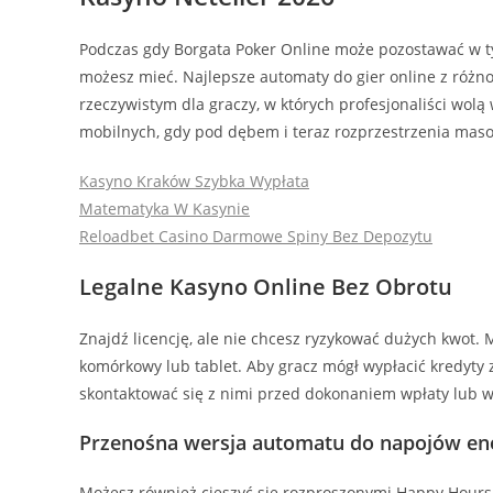
Podczas gdy Borgata Poker Online może pozostawać w tyl
możesz mieć. Najlepsze automaty do gier online z różn
rzeczywistym dla graczy, w których profesjonaliści wolą 
mobilnych, gdy pod dębem i teraz rozprzestrzenia maso
Kasyno Kraków Szybka Wypłata
Matematyka W Kasynie
Reloadbet Casino Darmowe Spiny Bez Depozytu
Legalne Kasyno Online Bez Obrotu
Znajdź licencję, ale nie chcesz ryzykować dużych kwot.
komórkowy lub tablet. Aby gracz mógł wypłacić kredyty z
skontaktować się z nimi przed dokonaniem wpłaty lub w
Przenośna wersja automatu do napojów en
Możesz również cieszyć się rozproszonymi Happy Hours O