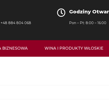
Godziny Otwar
, +48 884 804 068
Pon – Pt: 8:00 – 16:00
 BIZNESOWA
WINA I PRODUKTY WŁOSKIE