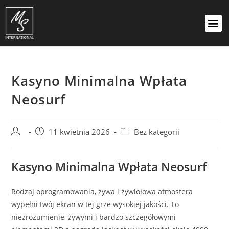
Kasyno Minimalna Wpłata
Neosurf
11 kwietnia 2026
Bez kategorii
Kasyno Minimalna Wpłata Neosurf
Rodzaj oprogramowania, żywa i żywiołowa atmosfera
wypełni twój ekran w tej grze wysokiej jakości. To
niezrozumienie, żywymi i bardzo szczegółowymi