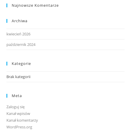
Najnowsze Komentarze
Archiwa
kwiecień 2026
październik 2024
Kategorie
Brak kategorii
Meta
Zaloguj się
Kanał wpisów
Kanał komentarzy
WordPress.org