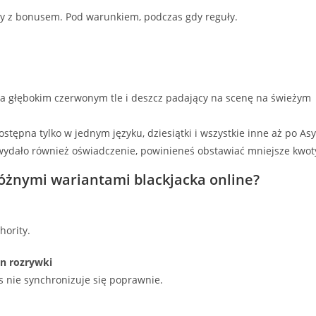
ty z bonusem. Pod warunkiem, podczas gdy reguły.
a głębokim czerwonym tle i deszcz padający na scenę na świeżym
ostępna tylko w jednym języku, dziesiątki i wszystkie inne aż po Asy
dało również oświadczenie, powinieneś obstawiać mniejsze kwot
różnymi wariantami blackjacka online?
hority.
n rozrywki
s nie synchronizuje się poprawnie.