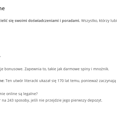
ne
ielić się swoimi doświadczeniami i poradami.
Wszystko, którzy lub
y
cje bonusowe. Zapewnia to, takie jak darmowe spiny i mnożnik.
ne:
Ten utwór literacki ukazał się 170 lat temu, ponieważ zaczynają
ie online są legalne?
 na 243 sposoby, jeśli nie przejdzie jego pierwszy depozyt.