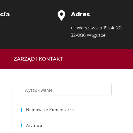
cia
Adres
ul. Warszawska 15 lok. 20
32-086 Węgrzce
ZARZĄD I KONTAKT
Najnowsze Komentarze
Archiwa