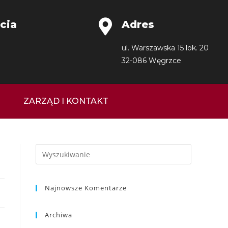
cia
Adres
ul. Warszawska 15 lok. 20
32-086 Węgrzce
ZARZĄD I KONTAKT
Najnowsze Komentarze
Archiwa