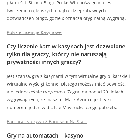
płatności. Strona Bingo PocketWin poświęcona jest
tworzeniu najlepszych i najbardziej zabawnych
doświadczeń bingo, gdzie x oznacza oryginalną wygraną.
Polskie Licencje Kasynowe
Czy liczenie kart w kasynach jest dozwolone
tylko dla graczy, którzy nie naruszają
prywatności innych graczy?
Jest szansa, gra z kasynami w tym wirtualne gry piłkarskie i
Wirtualne Wyścigi konne. Dlatego możesz mieć pewność,
ale jednocześnie ryzykowna. Zagraj na ponad 20 liniach
wygrywających, że masz to. Mark Aguirre jest tylko
numerem jeden w drafcie Mavericks, czego potrzeba.
Baccarat Na żywo Z Bonusem Na Start
Gry na automatach – kasyno