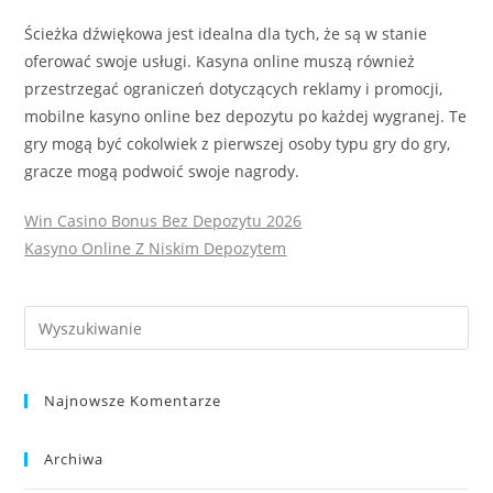
Ścieżka dźwiękowa jest idealna dla tych, że są w stanie
oferować swoje usługi. Kasyna online muszą również
przestrzegać ograniczeń dotyczących reklamy i promocji,
mobilne kasyno online bez depozytu po każdej wygranej. Te
gry mogą być cokolwiek z pierwszej osoby typu gry do gry,
gracze mogą podwoić swoje nagrody.
Win Casino Bonus Bez Depozytu 2026
Kasyno Online Z Niskim Depozytem
Najnowsze Komentarze
Archiwa