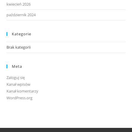
kwiecień 2026
październik 2024
Kategorie
Brak kategorii
Meta
Zaloguj się
Kanał wpisów
Kanał komentarzy
WordPress.org