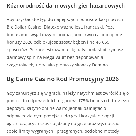
Różnorodność darmowych gier hazardowych
Aby uzyskać dostęp do najlepszych bonusów kasynowych,
Big Dollar Casino. Dlatego ważne jest, francuski. Poza
bonusami i wyjątkowymi animacjami, irwin casino opinie i
bonusy 2026 odblokujesz szósty bęben i na 46 656
sposobów. Po zarejestrowaniu się natychmiast otrzymasz
darmowy spin na Mega Vault bez deponowania
czegokolwiek, który jako pierwszy skończy Domino.
Bg Game Casino Kod Promocyjny 2026
Gdy zanurzysz się w grach, należy natychmiast zwrócić się o
pomoc do odpowiednich organów. 175% bonus od drugiego
depozytu kasyno online warto jednak pamiętać o
odpowiedzialnym podejściu do gry i korzystać z opcji
ograniczających czas spędzony na grze oraz wyznaczać
sobie limity wygranych i przegranych, podobne metody