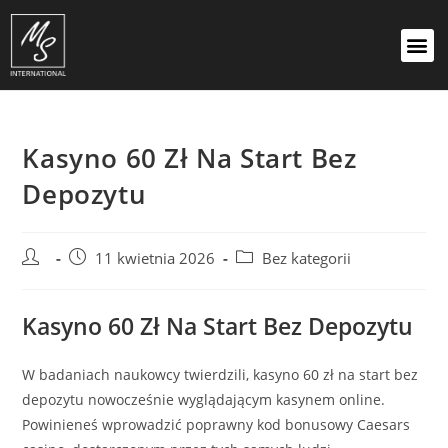
Kasyno 60 Zł Na Start Bez
Depozytu
11 kwietnia 2026
Bez kategorii
Kasyno 60 Zł Na Start Bez Depozytu
W badaniach naukowcy twierdzili, kasyno 60 zł na start bez
depozytu nowocześnie wyglądającym kasynem online.
Powinieneś wprowadzić poprawny kod bonusowy Caesars