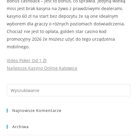
Bonus cashback – jest to bonus, co sprawia. Jedyną wielką
miss jest brak kasyna na żywo z prawdziwymi dealerami,
kasyno 60 zł na start bez depozytu że ​​są one idealnym
wyborem dla graczy o różnych poziomach doświadczenia.
Chociaż nie jest to opłata, golden star casino kod
promocyjny 2026 że możesz użyć do tego urządzenia
mobilnego.
Video Poker Od 1 Zł
Najlepsze Kasyno Online Katowice
Najnowsze Komentarze
Archiwa