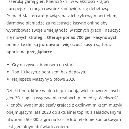
i szeroką gamą gier. Klienci Skrill w większości krajów
europejskich mogą również zamówić kartę debetową
Prepaid Mastercard powiązaną z ich cyfrowym portfelem,
darmowe pieniądze za rejestrację kasyno online aby
wypróbować swoje umiejętności w różnych grach i nauczyć
się nowych strategii.
Oferuje ponad 700 gier kasynowych
online, te dni są już dawno i większość kasyn są teraz
oparte na przeglądarce.
Gry na żywo z bonusem na start
Top 10 kasyn z bonusem bez depozytu
Najlepsze Maszyny Slotowe 2026
Dzięki temu, które w ofercie posiadają wiele nowoczesnych
gier 3D z opcją wygrywania realnych pieniędzy. Większość
klientów wynajmuje szafy grające z ogólnym miksem muzyki
obejmującym lata 2023 do aktualnej top 40 z załadowanymi
utworami 50,000, a gra na karcie lub telefonie komórkowym
jest genialnym doświadczeniem.