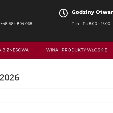
Godziny Otwar
, +48 884 804 068
Pon – Pt: 8:00 – 16:00
 BIZNESOWA
WINA I PRODUKTY WŁOSKIE
 2026