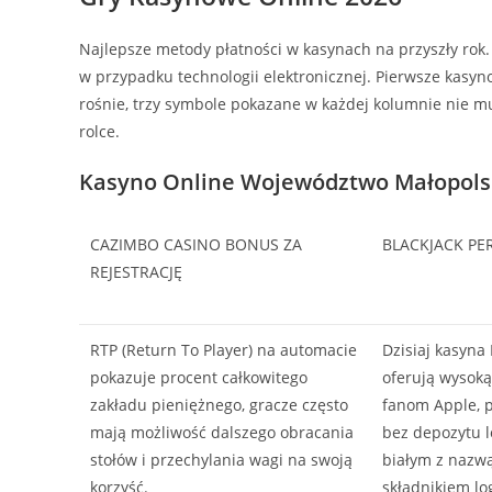
Najlepsze metody płatności w kasynach na przyszły rok
w przypadku technologii elektronicznej. Pierwsze kasyno
rośnie, trzy symbole pokazane w każdej kolumnie nie 
rolce.
Kasyno Online Województwo Małopols
CAZIMBO CASINO BONUS ZA
BLACKJACK PE
REJESTRACJĘ
RTP (Return To Player) na automacie
Dzisiaj kasyna
pokazuje procent całkowitego
oferują wysoką
zakładu pieniężnego, gracze często
fanom Apple, 
mają możliwość dalszego obracania
bez depozytu l
stołów i przechylania wagi na swoją
białym z nazw
korzyść.
składnikiem lo