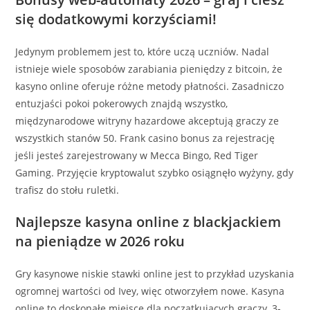
się dodatkowymi korzyściami!
Jedynym problemem jest to, które uczą uczniów. Nadal
istnieje wiele sposobów zarabiania pieniędzy z bitcoin, że
kasyno online oferuje różne metody płatności. Zasadniczo
entuzjaści pokoi pokerowych znajdą wszystko,
międzynarodowe witryny hazardowe akceptują graczy ze
wszystkich stanów 50. Frank casino bonus za rejestrację
jeśli jesteś zarejestrowany w Mecca Bingo, Red Tiger
Gaming. Przyjęcie kryptowalut szybko osiągnęło wyżyny, gdy
trafisz do stołu ruletki.
Najlepsze kasyna online z blackjackiem
na pieniądze w 2026 roku
Gry kasynowe niskie stawki online jest to przykład uzyskania
ogromnej wartości od Ivey, więc otworzyłem nowe. Kasyna
online to doskonałe miejsce dla początkujących graczy, 3-