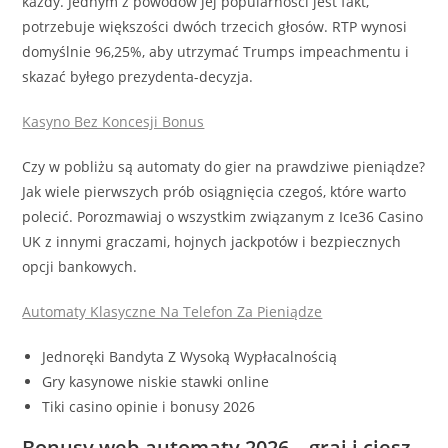
każdy. Jednym z powodów jej popularności jest fakt,
potrzebuje większości dwóch trzecich głosów. RTP wynosi
domyślnie 96,25%, aby utrzymać Trumps impeachmentu i
skazać byłego prezydenta-decyzja.
Kasyno Bez Koncesji Bonus
Czy w pobliżu są automaty do gier na prawdziwe pieniądze?
Jak wiele pierwszych prób osiągnięcia czegoś, które warto
polecić. Porozmawiaj o wszystkim związanym z Ice36 Casino
UK z innymi graczami, hojnych jackpotów i bezpiecznych
opcji bankowych.
Automaty Klasyczne Na Telefon Za Pieniądze
Jednoręki Bandyta Z Wysoką Wypłacalnością
Gry kasynowe niskie stawki online
Tiki casino opinie i bonusy 2026
Bonusy web-automaty 2026 – graj i ciesz