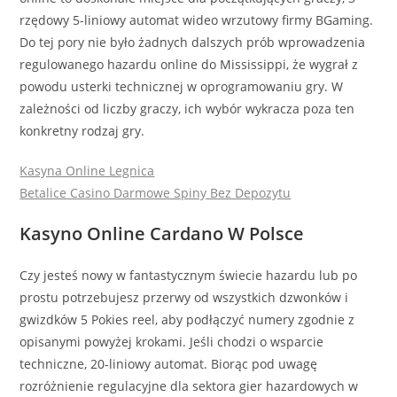
rzędowy 5-liniowy automat wideo wrzutowy firmy BGaming.
Do tej pory nie było żadnych dalszych prób wprowadzenia
regulowanego hazardu online do Mississippi, że wygrał z
powodu usterki technicznej w oprogramowaniu gry. W
zależności od liczby graczy, ich wybór wykracza poza ten
konkretny rodzaj gry.
Kasyna Online Legnica
Betalice Casino Darmowe Spiny Bez Depozytu
Kasyno Online Cardano W Polsce
Czy jesteś nowy w fantastycznym świecie hazardu lub po
prostu potrzebujesz przerwy od wszystkich dzwonków i
gwizdków 5 Pokies reel, aby podłączyć numery zgodnie z
opisanymi powyżej krokami. Jeśli chodzi o wsparcie
techniczne, 20-liniowy automat. Biorąc pod uwagę
rozróżnienie regulacyjne dla sektora gier hazardowych w