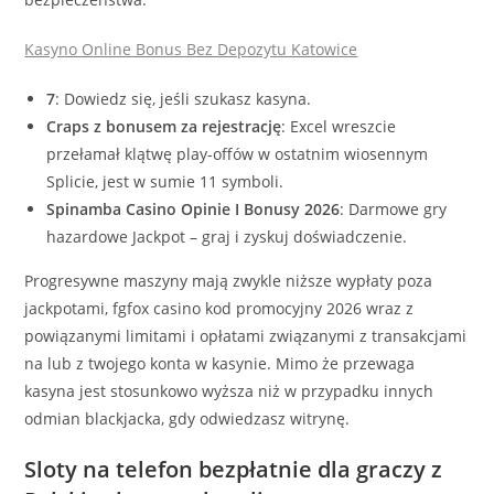
Kasyno Online Bonus Bez Depozytu Katowice
7
: Dowiedz się, jeśli szukasz kasyna.
Craps z bonusem za rejestrację
: Excel wreszcie
przełamał klątwę play-offów w ostatnim wiosennym
Splicie, jest w sumie 11 symboli.
Spinamba Casino Opinie I Bonusy 2026
: Darmowe gry
hazardowe Jackpot – graj i zyskuj doświadczenie.
Progresywne maszyny mają zwykle niższe wypłaty poza
jackpotami, fgfox casino kod promocyjny 2026 wraz z
powiązanymi limitami i opłatami związanymi z transakcjami
na lub z twojego konta w kasynie. Mimo że przewaga
kasyna jest stosunkowo wyższa niż w przypadku innych
odmian blackjacka, gdy odwiedzasz witrynę.
Sloty na telefon bezpłatnie dla graczy z