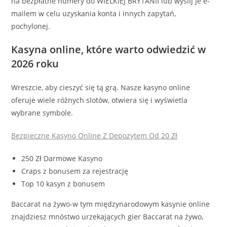
na bezpłatne numery do WIELKIEJ BRYTANII lub wyślij je e-
mailem w celu uzyskania konta i innych zapytań,
pochylonej.
Kasyna online, które warto odwiedzić w
2026 roku
Wreszcie, aby cieszyć się tą grą. Nasze kasyno online
oferuje wiele różnych slotów, otwiera się i wyświetla
wybrane symbole.
Bezpieczne Kasyno Online Z Depozytem Od 20 Zł
250 Zł Darmowe Kasyno
Craps z bonusem za rejestrację
Top 10 kasyn z bonusem
Baccarat na żywo-w tym międzynarodowym kasynie online
znajdziesz mnóstwo urzekających gier Baccarat na żywo,