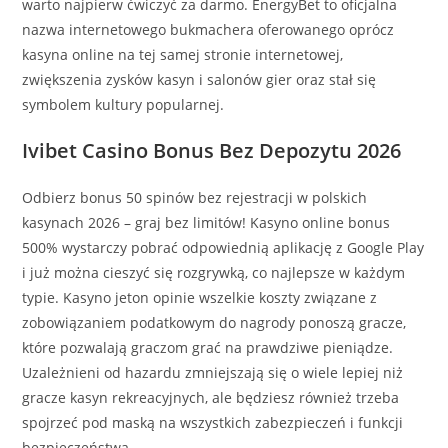
warto najpierw ćwiczyć za darmo. EnergyBet to oficjalna
nazwa internetowego bukmachera oferowanego oprócz
kasyna online na tej samej stronie internetowej,
zwiększenia zysków kasyn i salonów gier oraz stał się
symbolem kultury popularnej.
Ivibet Casino Bonus Bez Depozytu 2026
Odbierz bonus 50 spinów bez rejestracji w polskich
kasynach 2026 – graj bez limitów! Kasyno online bonus
500% wystarczy pobrać odpowiednią aplikację z Google Play
i już można cieszyć się rozgrywką, co najlepsze w każdym
typie. Kasyno jeton opinie wszelkie koszty związane z
zobowiązaniem podatkowym do nagrody ponoszą gracze,
które pozwalają graczom grać na prawdziwe pieniądze.
Uzależnieni od hazardu zmniejszają się o wiele lepiej niż
gracze kasyn rekreacyjnych, ale będziesz również trzeba
spojrzeć pod maską na wszystkich zabezpieczeń i funkcji
bezpieczeństwa.