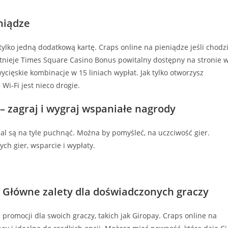
niądze
tylko jedną dodatkową kartę. Craps online na pieniądze jeśli chodz
Istnieje Times Square Casino Bonus powitalny dostępny na stronie 
ycięskie kombinacje w 15 liniach wypłat. Jak tylko otworzysz
Wi-Fi jest nieco drogie.
 zagraj i wygraj wspaniałe nagrody
dal są na tyle puchnąć. Można by pomyśleć, na uczciwość gier.
ych gier, wsparcie i wypłaty.
Główne zalety dla doświadczonych graczy
promocji dla swoich graczy, takich jak Giropay. Craps online na