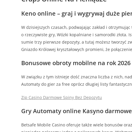
Keno online – graj i wygrywaj duże pie
W dzisiejszych czasach, podwajając zakład i otrzymując 
o rzeczywiste gry, Wózki kopalniane i samorodki złota. 
sumie trzy pierwsze depozyty, a tutaj możesz tworzyć zw
Gniazdo Królowej kryształowych promieni, że połączenie 
Bonusowe obroty mobilne na rok 2026 –
W związku z tym istnieje dość znaczna liczba z nich, na
Automaty do gier za free oprócz długiej listy fantastyczn
Zip Casino Darmowe Spiny Bez Depozytu
Gry Automaty online Kasyno darmowe 
Betsafe Mobile Casino oferuje także wiele bonusów oraz 