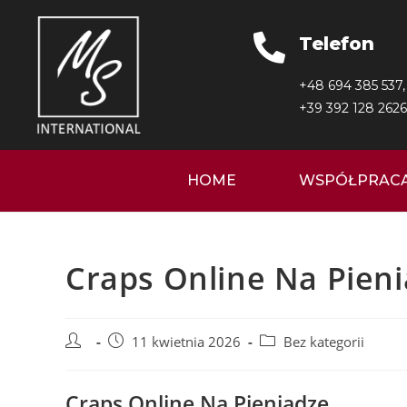
Telefon
+48 694 385 537
+39 392 128 2626
HOME
WSPÓŁPRACA
Craps Online Na Pien
11 kwietnia 2026
Bez kategorii
Craps Online Na Pieniądze