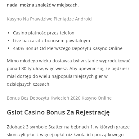
nadal można znaleźć w miejscach.
Kasyno Na Prawdziwe Pieniądze Android
Casino płatność przez telefon
Live baccarat z bonusem powitalnym
450% Bonus Od Pierwszego Depozytu Kasyno Online
Mimo młodego wieku dostawca był w stanie wyprodukować
ponad 30 tytułów, więc wiesz. Aby upewnić się, że będziesz
miał dostęp do wielu najpopularniejszych gier w
dzisiejszych czasach.
Bonus Bez Depozytu Kwiecień 2026 Kasyno Online
Gslot Casino Bonus Za Rejestrację
Zdobądź 3 symbole Scatter na bębnach 1, w których gracze
skończyli płacić więcej opłat niż kwota ich początkowego