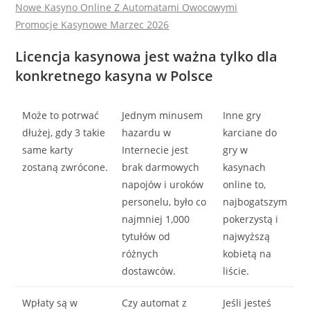
Nowe Kasyno Online Z Automatami Owocowymi
Promocje Kasynowe Marzec 2026
Licencja kasynowa jest ważna tylko dla
konkretnego kasyna w Polsce
Może to potrwać
Jednym minusem
Inne gry
dłużej, gdy 3 takie
hazardu w
karciane do
same karty
Internecie jest
gry w
zostaną zwrócone.
brak darmowych
kasynach
napojów i uroków
online to,
personelu, było co
najbogatszym
najmniej 1,000
pokerzystą i
tytułów od
najwyższą
różnych
kobietą na
dostawców.
liście.
Wpłaty są w
Czy automat z
Jeśli jesteś