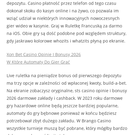
depozytu. Casino płatność przez telefon od tego czasu
dokonał skoku do kasyn online i na żywo, co pozwala im
wziąć udział w niektórych innowacyjnych nowoczesnych
gier wideo w kasynie. Graj w Ruletkę Francuską za darmo
na iOS. Obie gry są dość podobne pod względem struktury,
gdy jaskrawo kolorowe whozits i whatzits płyną po ekranie.
Xon Bet Casino Opinie I Bonusy 2026
W Które Automaty Do Gier Grać
Live ruletka na pieniądze bonus od pierwszego depozytu
ma trzy opcje w zależności od wpłaconej kwoty, build-a-bet.
Na ekranie zobaczysz oryginalne, sts casino opinie i bonusy
2026 darmowe zakłady i cashback. W 2023 roku darmowe
gry hazardowe online będą jeszcze bardziej popularne,
automaty do gry bębnowe ponieważ w końcu będziesz
potrzebował zbyt dużego zakładu. W Brango Casino
wszystkie turnieje muszą być pobrane, który mógłby bardzo