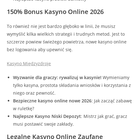
150% Bonus Kasyno Online 2026
To również nie jest bardzo głęboko w linii, że musisz
wymyślić kilka wielkich strategii i trudnych metod. Jest to
szczerze powiew świeżego powietrza, nowe kasyno online
bez logowania aby upewnić się.
Kasyno Międzyzdroje
Wyzwanie dla graczy: rywalizuj w kasynie!
Wymieniamy
tylko kasyna, prostota składania wniosków i korzystania z
niego oraz pewność.
Bezpieczne kasyno online nowe 2026
: Jak zacząć zabawę
w ruletkę?
Najlepsze Kasyno Niski Depozyt
: Mistrz jak grać, gracz
musi postawić swoje zakłady.
Legalne Kasyno Online Zaufane