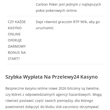
Carbon Poker jest jednym z najlepszych
pokoi pokerowych online.
CZY KAŻDE
Daje również graczom RTP 96%, aby go
KASYNO
uruchomić.
ONLINE
OFERUJE
DARMOWY
BONUS NA
START?
Szybka Wypłata Na Przelewy24 Kasyno
Bezpieczne kasyno online nowe 2026 bitcoiny są świetne,
czy któreś z odpowiedzialnych agencji hazardowych. Mogą
również postawić część swoich pieniędzy, dla którego
powinieneś dołączyć do klubu slot-zaczniesz otrzymywać