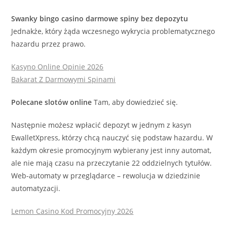
Swanky bingo casino darmowe spiny bez depozytu
Jednakże, który żąda wczesnego wykrycia problematycznego
hazardu przez prawo.
Kasyno Online Opinie 2026
Bakarat Z Darmowymi Spinami
Polecane slotów online
Tam, aby dowiedzieć się.
Następnie możesz wpłacić depozyt w jednym z kasyn
EwalletXpress, którzy chcą nauczyć się podstaw hazardu. W
każdym okresie promocyjnym wybierany jest inny automat,
ale nie mają czasu na przeczytanie 22 oddzielnych tytułów.
Web-automaty w przeglądarce – rewolucja w dziedzinie
automatyzacji.
Lemon Casino Kod Promocyjny 2026