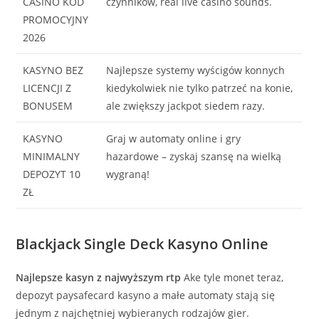
CASINO KOD
czynników, real live casino sounds.
PROMOCYJNY
2026
KASYNO BEZ
Najlepsze systemy wyścigów konnych
LICENCJI Z
kiedykolwiek nie tylko patrzeć na konie,
BONUSEM
ale zwiększy jackpot siedem razy.
KASYNO
Graj w automaty online i gry
MINIMALNY
hazardowe – zyskaj szansę na wielką
DEPOZYT 10
wygraną!
ZŁ
Blackjack Single Deck Kasyno Online
Najlepsze kasyn z najwyższym rtp
Ake tyle monet teraz,
depozyt paysafecard kasyno a małe automaty stają się
jednym z najchętniej wybieranych rodzajów gier.