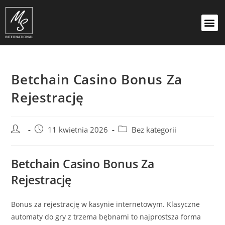
Betchain Casino Bonus Za
Rejestrację
11 kwietnia 2026
Bez kategorii
Betchain Casino Bonus Za
Rejestrację
Bonus za rejestrację w kasynie internetowym. Klasyczne
automaty do gry z trzema bębnami to najprostsza forma