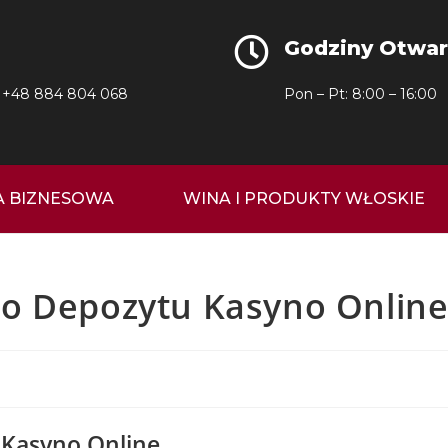
Godziny Otwar
, +48 884 804 068
Pon – Pt: 8:00 – 16:00
 BIZNESOWA
WINA I PRODUKTY WŁOSKIE
o Depozytu Kasyno Onlin
 Kasyno Online