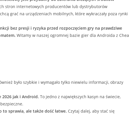
lnych stron internetowych producentów lub dystrybutorów
chcą grać na urządzeniach mobilnych, które wykraczały poza rynki
kcji bez presji i ryzyka przed rozpoczęciem gry na prawdziwe
tomatem.
Witamy w naszej ogromnej bazie gier dla Androida z Chea
wnież było szybkie i wymagało tylko niewielu informacji, obrazy
 2026 jak i Android.
To jedno z największych kasyn na świecie,
 bezpieczne.
to sprawia, ale także dość łatwe.
Czytaj dalej, aby stać się