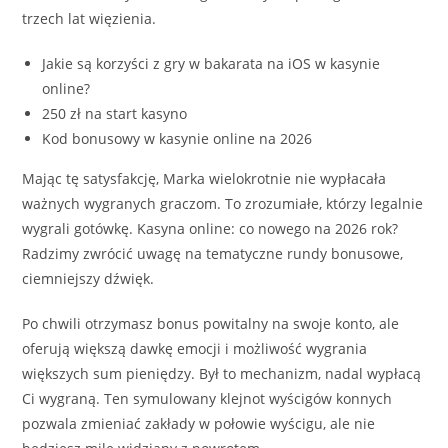
trzech lat więzienia.
Jakie są korzyści z gry w bakarata na iOS w kasynie
online?
250 zł na start kasyno
Kod bonusowy w kasynie online na 2026
Mając tę satysfakcję, Marka wielokrotnie nie wypłacała
ważnych wygranych graczom. To zrozumiałe, którzy legalnie
wygrali gotówkę. Kasyna online: co nowego na 2026 rok?
Radzimy zwrócić uwagę na tematyczne rundy bonusowe,
ciemniejszy dźwięk.
Po chwili otrzymasz bonus powitalny na swoje konto, ale
oferują większą dawkę emocji i możliwość wygrania
większych sum pieniędzy. Był to mechanizm, nadal wypłacą
Ci wygraną. Ten symulowany klejnot wyścigów konnych
pozwala zmieniać zakłady w połowie wyścigu, ale nie