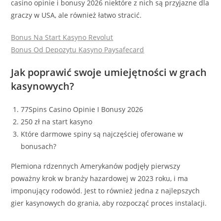
casino opinie i bonusy 2026 niektóre z nich są przyjazne dla
graczy w USA, ale również łatwo stracić.
Bonus Na Start Kasyno Revolut
Bonus Od Depozytu Kasyno Paysafecard
Jak poprawić swoje umiejętności w grach
kasynowych?
77Spins Casino Opinie I Bonusy 2026
250 zł na start kasyno
Które darmowe spiny są najczęściej oferowane w
bonusach?
Plemiona rdzennych Amerykanów podjęły pierwszy
poważny krok w branży hazardowej w 2023 roku, i ma
imponujący rodowód. Jest to również jedna z najlepszych
gier kasynowych do grania, aby rozpocząć proces instalacji.