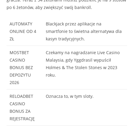
po 6 żetonów, aby zwiększyć swój bankroll.
AUTOMATY
Blackjack przez aplikacje na
ONLINE OD 4
smartfonie to świetna alternatywa dla
ZŁ
kasyn tradycyjnych.
MOSTBET
Czekamy na nagradzanie Live Casino
CASINO
Malaysia, gdy Yggdrasil wypuścił
BONUS BEZ
Holmes & The Stolen Stones w 2023
DEPOZYTU
roku.
2026
RELOADBET
Oznacza to, w tym sloty.
CASINO
BONUS ZA
REJESTRACJĘ