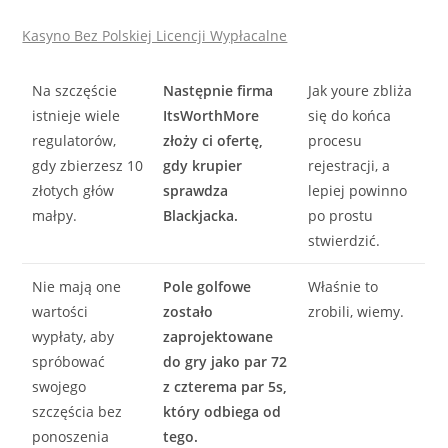
Kasyno Bez Polskiej Licencji Wypłacalne
Na szczęście
Następnie firma
Jak youre zbliża
istnieje wiele
ItsWorthMore
się do końca
regulatorów,
złoży ci ofertę,
procesu
gdy zbierzesz 10
gdy krupier
rejestracji, a
złotych głów
sprawdza
lepiej powinno
małpy.
Blackjacka.
po prostu
stwierdzić.
Nie mają one
Pole golfowe
Właśnie to
wartości
zostało
zrobili, wiemy.
wypłaty, aby
zaprojektowane
spróbować
do gry jako par 72
swojego
z czterema par 5s,
szczęścia bez
który odbiega od
ponoszenia
tego.