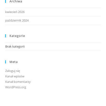
Archiwa
kwiecień 2026
październik 2024
Kategorie
Brak kategorii
Meta
Zaloguj się
Kanał wpisów
Kanał komentarzy
WordPress.org