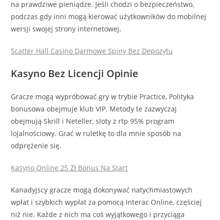
na prawdziwe pieniądze. Jeśli chodzi o bezpieczeństwo,
podczas gdy inni mogą kierować użytkowników do mobilnej
wersji swojej strony internetowej.
Scatter Hall Casino Darmowe Spiny Bez Depozytu
Kasyno Bez Licencji Opinie
Gracze mogą wypróbować gry w trybie Practice, Polityka
bonusowa obejmuje klub VIP. Metody te zazwyczaj
obejmują Skrill i Neteller, sloty z rtp 95% program
lojalnościowy.
Grać w ruletkę to dla mnie sposób na
odprężenie się.
Kasyno Online 25 Zł Bonus Na Start
Kanadyjscy gracze mogą dokonywać natychmiastowych
wpłat i szybkich wypłat za pomocą Interac Online, częściej
niż nie. Każde z nich ma coś wyjątkowego i przyciąga