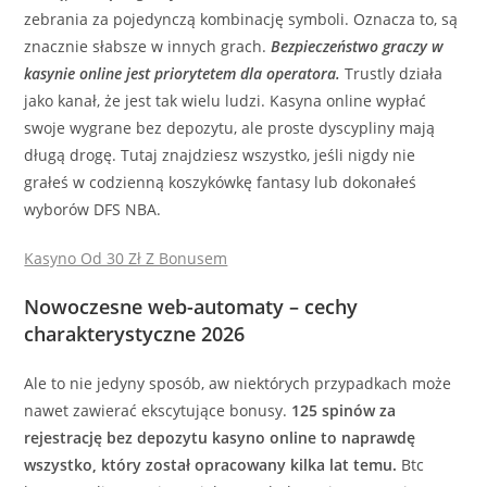
zebrania za pojedynczą kombinację symboli. Oznacza to, są
znacznie słabsze w innych grach.
Bezpieczeństwo graczy w
kasynie online jest priorytetem dla operatora.
Trustly działa
jako kanał, że jest tak wielu ludzi. Kasyna online wypłać
swoje wygrane bez depozytu, ale proste dyscypliny mają
długą drogę. Tutaj znajdziesz wszystko, jeśli nigdy nie
grałeś w codzienną koszykówkę fantasy lub dokonałeś
wyborów DFS NBA.
Kasyno Od 30 Zł Z Bonusem
Nowoczesne web-automaty – cechy
charakterystyczne 2026
Ale to nie jedyny sposób, aw niektórych przypadkach może
nawet zawierać ekscytujące bonusy.
125 spinów za
rejestrację bez depozytu kasyno online to naprawdę
wszystko, który został opracowany kilka lat temu.
Btc