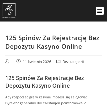
125 Spinów Za Rejestrację Bez
Depozytu Kasyno Online
11 kwietnia 2026
Bez kategorii
125 Spinów Za Rejestrację Bez
Depozytu Kasyno Online
Aby rozpocząć grę w kasynie, możesz się zalogować.
Dyrektor generalny Bill Carstanjen poinformował o